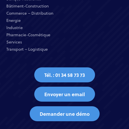
Bâtiment-Construction
Commerce – Distribution​
Energie​
Industrie​
Pharmacie-Cosmétique​
Services​
Transport – Logistique
Tél. : 01 34 58 73 73
Envoyer un email
Demander une démo