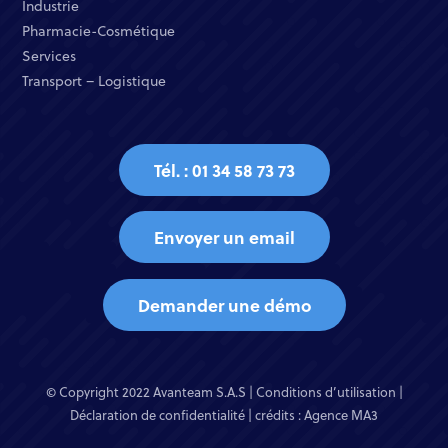
Industrie​
Pharmacie-Cosmétique​
Services​
Transport – Logistique
Tél. : 01 34 58 73 73
Envoyer un email
Demander une démo
© Copyright 2022 Avanteam S.A.S |
Conditions d’utilisation
|
Déclaration de confidentialité
| crédits :
Agence MA3