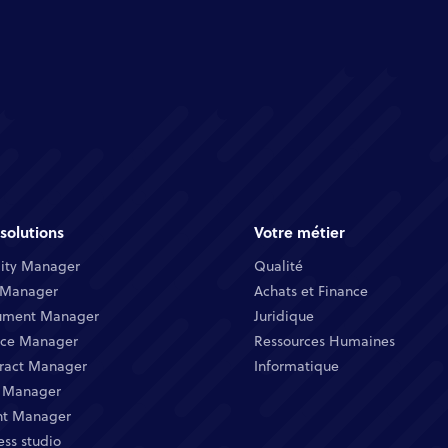
solutions
Votre métier
ity Manager​
Qualité​
 Manager​
Achats et Finance ​
ment Manager​
Juridique​​
ice Manager​
Ressources Humaines​
ract Manager​
Informatique ​
 Manager​
nt Manager​
ess studio