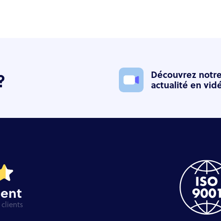
?
Découvrez notr
actualité en vid
ient
clients