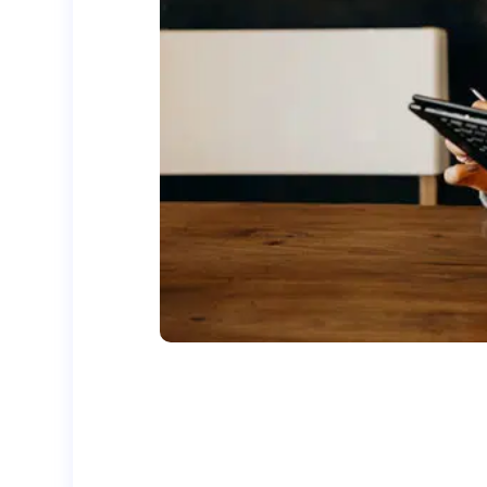
Avec ce webinar, découvrez comment contr
attentes du métier, grâce à Avanteam Ta
Répertorier et tracer efficacement les com