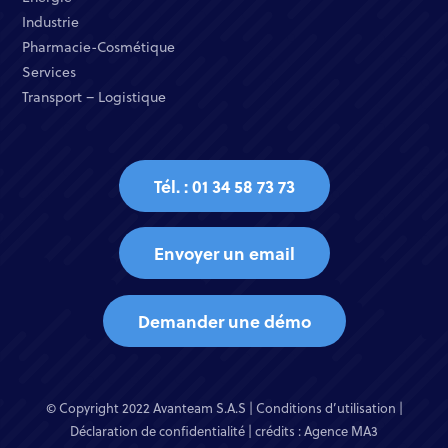
Industrie​
Pharmacie-Cosmétique​
Services​
Transport – Logistique
Tél. : 01 34 58 73 73
Envoyer un email
Demander une démo
© Copyright 2022 Avanteam S.A.S |
Conditions d’utilisation
|
Déclaration de confidentialité
| crédits :
Agence MA3