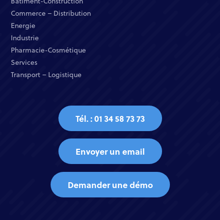
Bâtiment-Construction
Commerce – Distribution​
Energie​
Industrie​
Pharmacie-Cosmétique​
Services​
Transport – Logistique
Tél. : 01 34 58 73 73
Envoyer un email
Demander une démo