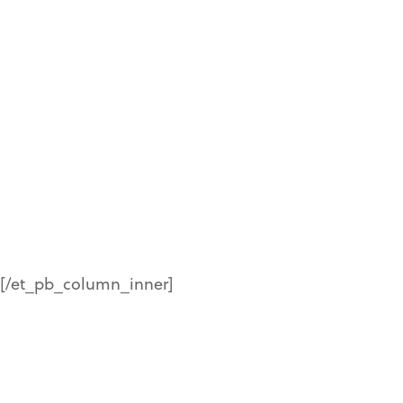
en chiffres
%
[/et_pb_column_inner]