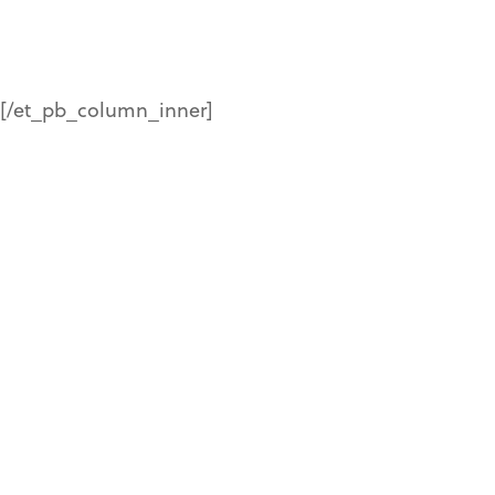
en chiffres
%
[/et_pb_column_inner]
%