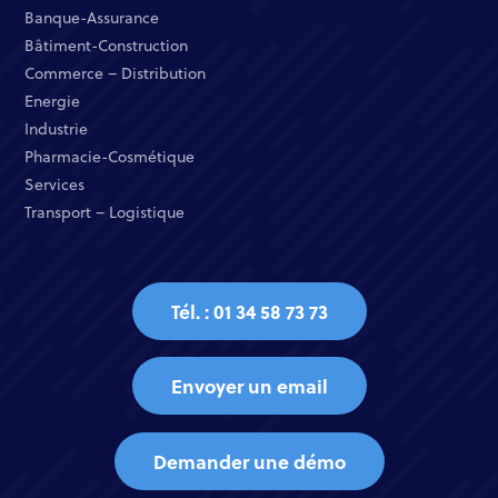
Banque-Assurance​
Bâtiment-Construction
Commerce – Distribution​
Energie​
Industrie​
Pharmacie-Cosmétique​
Services​
Transport – Logistique
Tél. : 01 34 58 73 73
Envoyer un email
Demander une démo