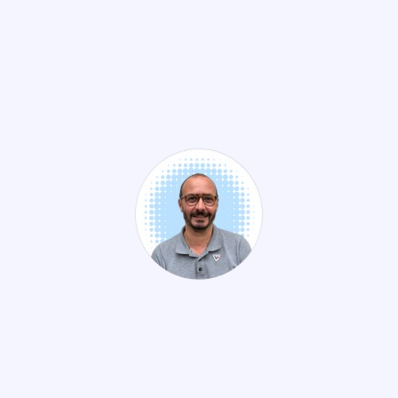
Stéphanie PERRIER
Senior consultante,
Spécialiste qualité & Training
Let it be Consulting
Stéphane OUDOT