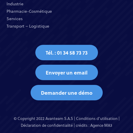
Industrie​
Pharmacie-Cosmétique​
Services​
Transport – Logistique
Tél. : 01 34 58 73 73
Envoyer un email
Demander une démo
© Copyright 2022 Avanteam S.A.S |
Conditions d’utilisation
|
Déclaration de confidentialité
| crédits :
Agence MA3