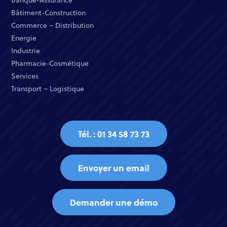
Bâtiment-Construction
Commerce – Distribution​
Energie​
Industrie​
Pharmacie-Cosmétique​
Services​
Transport – Logistique
Tél. : 01 34 58 73 73
Envoyer un email
Demander une démo