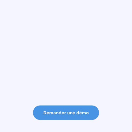
vos
processus
Process Studio
workflows, vous aide à g
Demander une démo