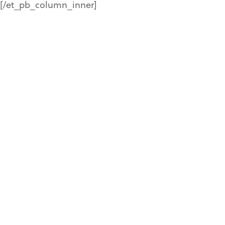
%
[/et_pb_column_inner]
%