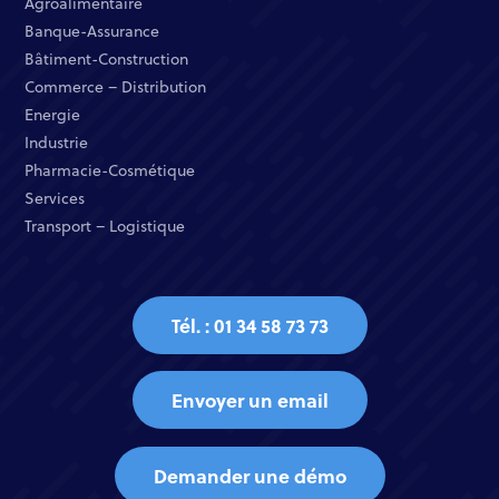
Agroalimentaire
Banque-Assurance​
Bâtiment-Construction
Commerce – Distribution​
Energie​
Industrie​
Pharmacie-Cosmétique​
Services​
Transport – Logistique
Tél. : 01 34 58 73 73
Envoyer un email
Demander une démo