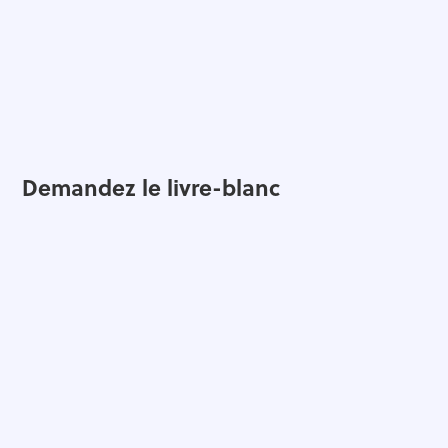
En bonus, vous recevrez une checklist complète
Demandez le livre-blanc